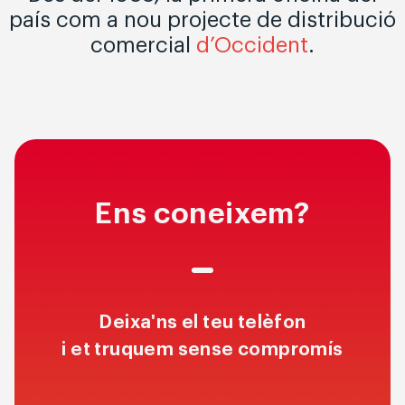
país com a nou projecte de distribució
comercial
d’Occident
.
Ens coneixem?
Deixa'ns el teu telèfon
i et truquem sense compromís