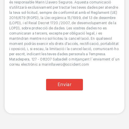
és responsable Marin Llavero Seguros. Aquesta comunicació
s'utilitzarà exclusivament per tractar les teves dades per atendre
la teva sol·licitud, sempre de conformitat amb el Reglament (UE)
2016/679 (RGPD), la Llei orgànica 15/1999, del 13 de desembre
(LOPD), i el Reial Decret 1720 /2007, de desenvolupament de la
LOPD), sobre protecció de dades. Les vostres dades no es
comunicaran a tercers, excepte per obligació legal, i es
mantindran mentre no sol·liciteu la cancel·lació. En qualsevol
moment podràs exercir els drets d'accés, rectificació, portabilitat
i oposició, i, si escau, la limitació i la cancel·lació, comunicant-ho
per escrit, indicant les teves dades personals a l'empresa.
Matadepera, 127 - 08207 Sabadell o mitjançant l´enviament d´un
correu electrònic a marinllavero@occident.com
Enviar