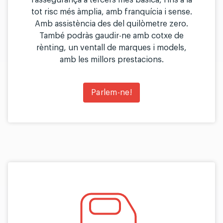
l'assegurança a tercers més bàsica, fins a la
tot risc més àmplia, amb franquícia i sense.
Amb assistència des del quilòmetre zero.
També podràs gaudir-ne amb cotxe de
rènting, un ventall de marques i models,
amb les millors prestacions.
Parlem-ne!