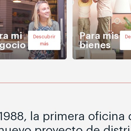
ra mi
Para mis
Descubrir
De
gocio
bienes
más
988, la primera oficina 
uevo proyecto de distr