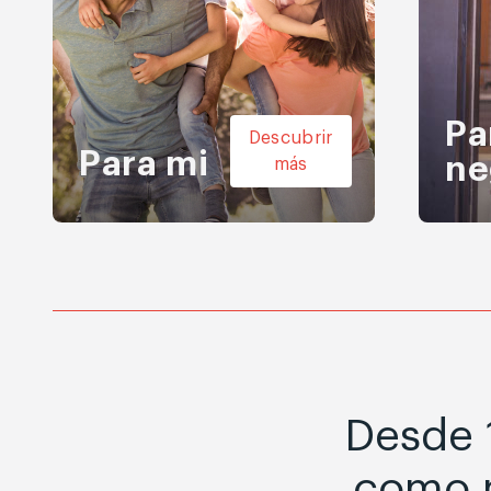
Pa
Descubrir
Para mi
ne
más
Desde 1
como n