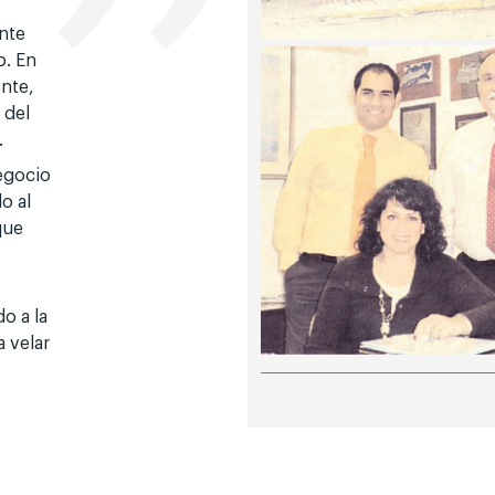
nte
o. En
ente,
 del
.
negocio
o al
que
o a la
 velar