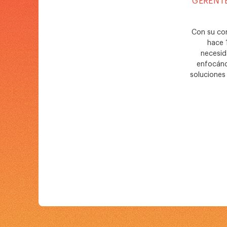
GERENTE
Con su co
hace 
necesid
enfocánd
soluciones