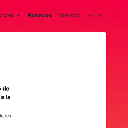
vicios
Nosotros
Contacto
ES
o de
a la
dades