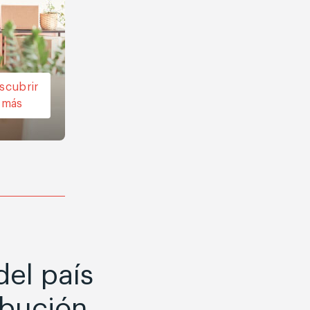
scubrir
más
del país
ibución