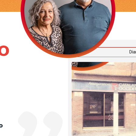
ro
Dia
o