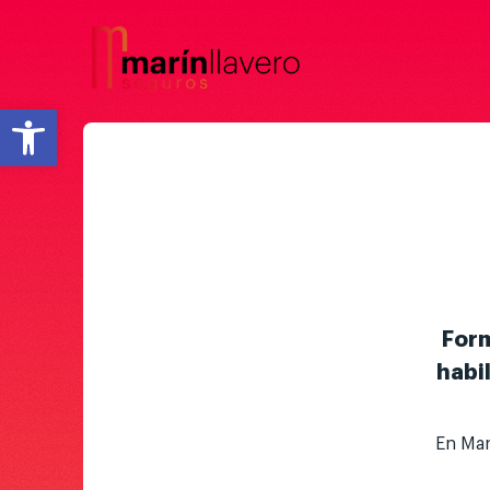
Abrir barra de herramientas
Form
habi
En Mar