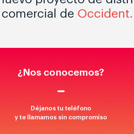
comercial de
Occident.
¿Nos conocemos?
Déjanos tu teléfono
y te llamamos sin compromiso